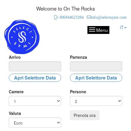
Welcome to On The Rocks
+306944623284
info@selectsymi.com
IT
Menu
Arrivo
Partenza
Apri Selettore Data
Apri Selettore Data
Camere
Persone
Valuta
Prenota ora