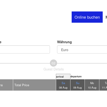
Online buchen
e
Währung
02
Guest Details
departure
arrival
Sa
Su
Mo
T
ns
Total Price
08 Aug
09 Aug
10 Aug
11 