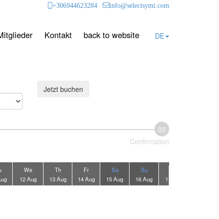
+306944623284
info@selectsymi.com
Mitglieder
Kontakt
back to website
DE
Jetzt buchen
03
Confirmation
u
We
Th
Fr
Sa
Su
Mo
Tu
Aug
12 Aug
13 Aug
14 Aug
15 Aug
16 Aug
17 Aug
18 Aug